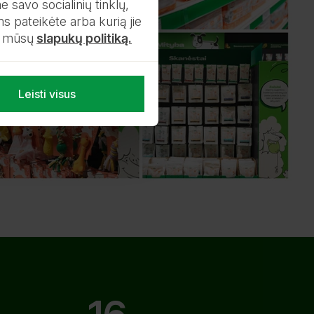
 savo socialinių tinklų,
ms pateikėte arba kurią jie
e mūsų
slapukų politiką.
Leisti visus