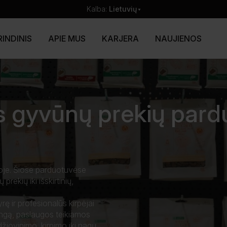
Kalba:
Lietuvių
INDINIS
APIE MUS
KARJERA
NAUJIENOS
s gyvūnų prekių pardu
joje. Šiose parduotuvėse
 prekių iki išskirtinių,
ę ir profesionalūs kirpėjai
angą, paslaugos teikiamos
žiovinimo, kirpimo iki nagų