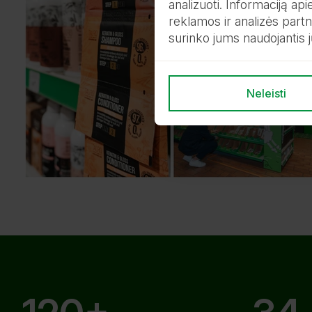
analizuoti. Informaciją ap
reklamos ir analizės partne
surinko jums naudojantis 
Neleisti