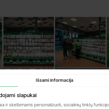
Išsami informacija
dojami slapukai
i ir skelbimams personalizuoti, socialinių tinklų funkcijom