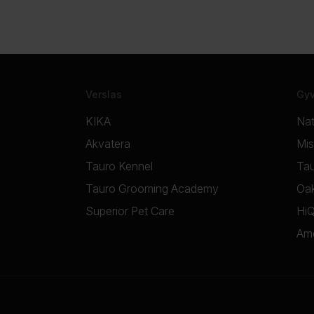
Verslas
Gyv
KIKA
Nat
Akvatera
Mi
Tauro Kennel
Tau
Tauro Grooming Academy
Oak
Superior Pet Care
Hi
Am