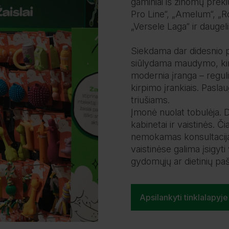
gaminiai iš žinomų preki
Pro Line“, „Amelum“, „Roy
„Versele Laga“ ir daugeli
Siekdama dar didesnio p
siūlydama maudymo, kirp
modernia įranga – reguli
kirpimo įrankiais. Pasla
triušiams.
Įmonė nuolat tobulėja. D
kabinetai ir vaistinės. Či
nemokamas konsultacijas 
vaistinėse galima įsigyti
gydomųjų ar dietinių paš
Apsilankyti tinklalapyje