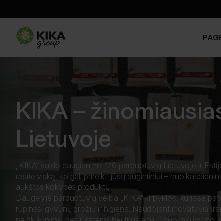
PAGR
KIKA – žinomiausia
Lietuvoje
„KIKA“ valdo daugiau nei 120 parduotuvių Lietuvoje ir Esti
rasite viską, ko gali prireikti jūsų augintiniui – nuo kasdieninių
aukštos kokybės produktų.
Daugelyje parduotuvių veikia „KIKA“ kirpyklos, kuriose patyr
rūpinasi gyvūnų grožiu ir higiena. Naudojant inovatyvią įr
ne tik šunims, bet ir katėms bei triušiams – nuo maudymo, d