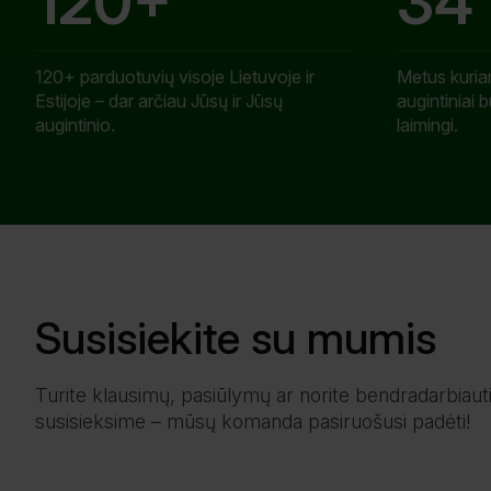
120+
34
120+ parduotuvių visoje Lietuvoje ir
Metus kuria
Estijoje – dar arčiau Jūsų ir Jūsų
augintiniai b
augintinio.
laimingi.
Susisiekite su mumis
Turite klausimų, pasiūlymų ar norite bendradarbiaut
susisieksime – mūsų komanda pasiruošusi padėti!