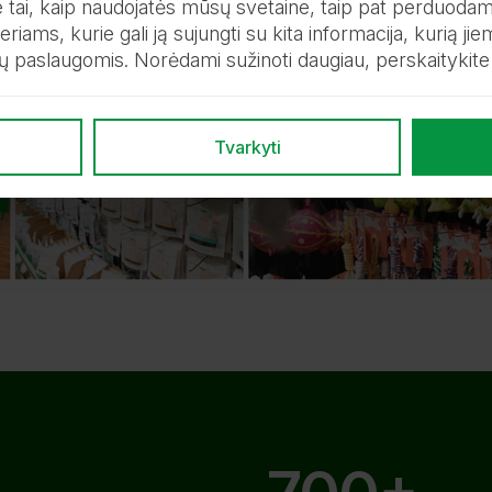
ie tai, kaip naudojatės mūsų svetaine, taip pat perduodame
riams, kurie gali ją sujungti su kita informacija, kurią jie
jų paslaugomis. Norėdami sužinoti daugiau, perskaitykit
Tvarkyti