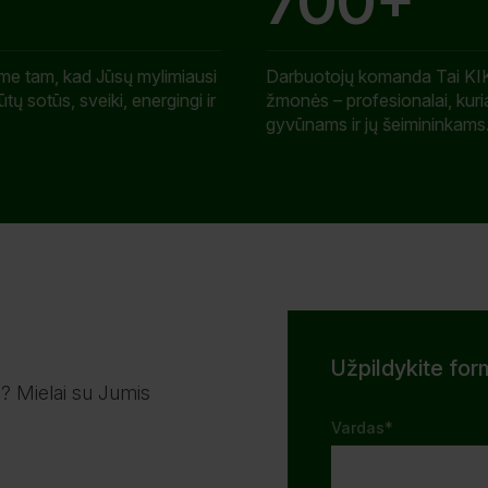
700+
me tam, kad Jūsų mylimiausi
Darbuotojų komanda Tai 
ūtų sotūs, sveiki, energingi ir
žmonės – profesionalai, kuri
gyvūnams ir jų šeimininkams
Užpildykite for
i? Mielai su Jumis
Vardas*