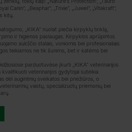
ų ženklų, tokių kaip: „Nature’s Protection“, „Tauro
al Canin“, „Beaphar“, „Trixie“, „Juwel“, „Vitakraft“,
s kitų.
atogumo, „KIKA“ nuolat plečia kirpyklų tinklą,
imo ir higienos paslaugas. Kirpyklos aprūpintos
uojamo aukščio stalais, voniomis bei profesionaliais
ugos teikiamos ne tik šunims, bet ir katėms bei
idžiosiose parduotuvėse įkurti „KIKA“ veterinarijos
a kvalifikuoti veterinarijos gydytojai suteikia
dėl augintinių sveikatos bei priežiūros, o
 veterinarinių vaistų, specializuotų priemonių bei
arų.