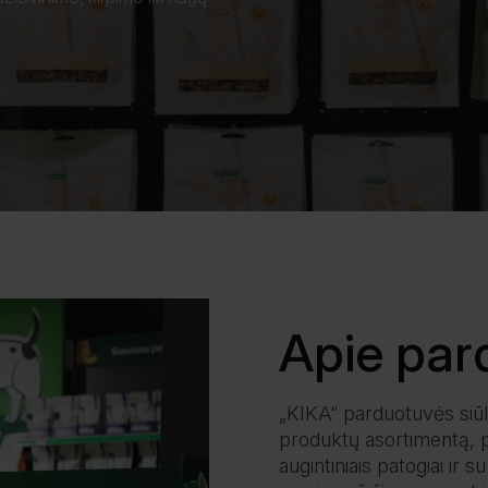
Apie par
„KIKA“ parduotuvės siū
produktų asortimentą, 
augintiniais patogiai i