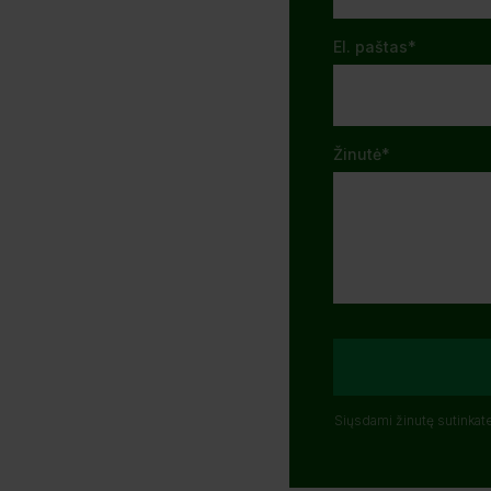
El. paštas*
Žinutė*
Siųsdami žinutę sutinka