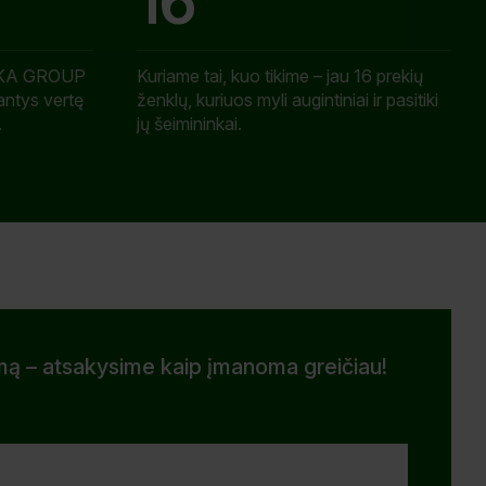
16
KIKA GROUP
Kuriame tai, kuo tikime – jau 16 prekių
antys vertę
ženklų, kuriuos myli augintiniai ir pasitiki
.
jų šeimininkai.
mą – atsakysime kaip įmanoma greičiau!