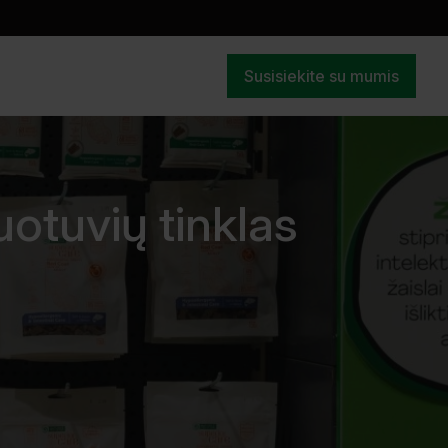
Susisiekite su mumis
otuvių tinklas