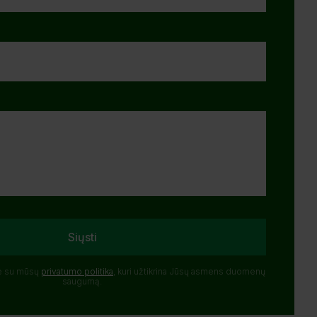
Siųsti
te su mūsų
privatumo politika
, kuri užtikrina Jūsų asmens duomenų
saugumą.