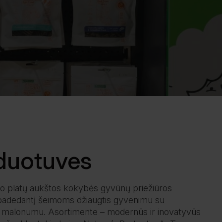
duotuves
lo platų aukštos kokybės gyvūnų priežiūros
padedantį šeimoms džiaugtis gyvenimu su
r su malonumu. Asortimente – modernūs ir inovatyvūs