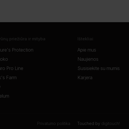
ūnų priežiūra ir mityba
Ištekliai
ure's Protection
Apie mus
soko
Naujienos
ro Pro Line
Susisiekite su mumis
's Farm
Karjera
Q
elum
Privatumo politika
Touched by
digitouch!